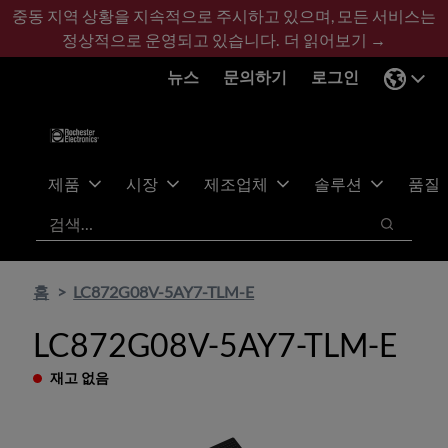
기
바
중동 지역 상황을 지속적으로 주시하고 있으며, 모든 서비스는
본
닥
정상적으로 운영되고 있습니다.
더 읽어보기 →
콘
글
뉴스
문의하기
로그인
텐
로
츠
건
건
너
너
뛰
뛰
기
제품
시장
제조업체
솔루션
품질
기
검색
검색
홈
LC872G08V-5AY7-TLM-E
LC872G08V-5AY7-TLM-E
재고 없음