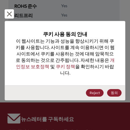
ROHS 준수
Yes
거부 및 닫기
리드프리
Yes
패키지 수량
0
쿠키 사용 동의 안내
기술 카테고리
Processor & Peripheral
이 웹사이트는 기능과 성능을 향상시키기 위해 쿠
키를 사용합니다. 사이트를 계속 이용하시면 이 웹
기술 하위 카테고리
MCU & MPU
사이트에서 쿠키를 사용하는 것에 대해 암묵적으
기술 그룹
8-Bit
로 동의하는 것으로 간주됩니다. 자세한 내용은 
개
인정보 보호정책
 및 
쿠키 정책
을 확인하시기 바랍
미국 HTS 코드
8542.31.0015
니다.
ECCN
EAR99
Reject
동의
뉴스레터를 구독하세요