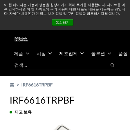
기
바
중동 지역 상황을 지속적으로 주시하고 있으며, 모든 서비스는
이 웹 페이지는 기능과 성능을 향상시키기 위해 쿠키를 사용합니다. 사이트를 계
속 검색하시면 이 웹 사이트의 쿠키 사용에 대한 내포된 내용을 제공하는 것입니
본
닥
정상적으로 운영되고 있습니다.
더 읽어보기 →
다. 자세한 내용은 개인 정보 보호 정책 및 쿠키 정책을 참조하시길 바랍니다.
콘
글
뉴스
문의하기
로그인
동의하기
텐
로
츠
건
건
너
너
뛰
뛰
기
제품
시장
제조업체
솔루션
품질
기
검색
검색
홈
IRF6616TRPBF
IRF6616TRPBF
재고 보유