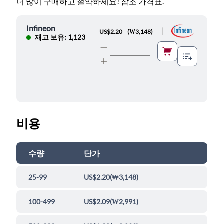
더 많이 구매하고 절약하세요! 참조 가격표.
Infineon
|
US$2.20
(
₩3,148
)
재고 보유: 1,123
비용
수량
단가
25-99
US$2.20
(
₩3,148
)
100-499
US$2.09
(
₩2,991
)