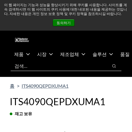
기
바
중동 지역 상황을 지속적으로 주시하고 있으며, 모든 서비스는
이 웹 페이지는 기능과 성능을 향상시키기 위해 쿠키를 사용합니다. 사이트를 계
속 검색하시면 이 웹 사이트의 쿠키 사용에 대한 내포된 내용을 제공하는 것입니
본
닥
정상적으로 운영되고 있습니다.
더 읽어보기 →
다. 자세한 내용은 개인 정보 보호 정책 및 쿠키 정책을 참조하시길 바랍니다.
콘
글
뉴스
문의하기
로그인
동의하기
텐
로
츠
건
건
너
너
뛰
뛰
기
제품
시장
제조업체
솔루션
품질
기
검색
검색
홈
ITS4090QEPDXUMA1
ITS4090QEPDXUMA1
재고 보유