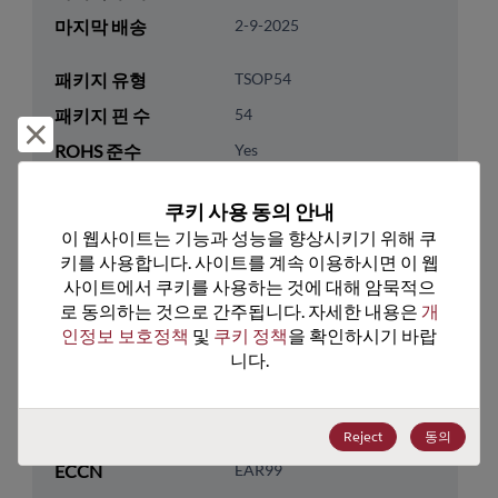
마지막 배송
2-9-2025
패키지 유형
TSOP54
패키지 핀 수
54
거부 및 닫기
ROHS 준수
Yes
리드프리
Yes
쿠키 사용 동의 안내
패키지 유형
Tray
이 웹사이트는 기능과 성능을 향상시키기 위해 쿠
패키지 수량
108
키를 사용합니다. 사이트를 계속 이용하시면 이 웹
사이트에서 쿠키를 사용하는 것에 대해 암묵적으
로 동의하는 것으로 간주됩니다. 자세한 내용은 
개
기술 카테고리
Memory & Storage
인정보 보호정책
 및 
쿠키 정책
을 확인하시기 바랍
기술 하위 카테고리
DRAM & SRAM
니다.
기술 그룹
DRAM
미국 HTS 코드
8542.32.0002
Reject
동의
ECCN
EAR99