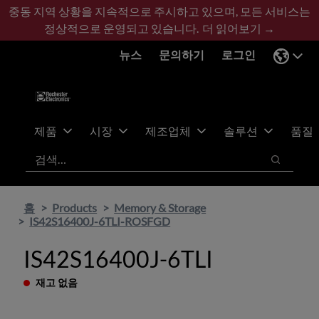
기
바
중동 지역 상황을 지속적으로 주시하고 있으며, 모든 서비스는
본
닥
정상적으로 운영되고 있습니다.
더 읽어보기 →
콘
글
뉴스
문의하기
로그인
텐
로
츠
건
건
너
너
뛰
뛰
기
제품
시장
제조업체
솔루션
품질
기
검색
검색
홈
Products
Memory & Storage
IS42S16400J-6TLI-ROSFGD
IS42S16400J-6TLI
재고 없음