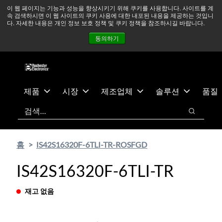
기
바
중동 지역 상황을 지속적으로 주시하고 있으며, 모든 서비스는
이 웹 페이지는 기능과 성능을 향상시키기 위해 쿠키를 사용합니다. 사이트를 계
속 검색하시면 이 웹 사이트의 쿠키 사용에 대한 내포된 내용을 제공하는 것입니
본
닥
정상적으로 운영되고 있습니다.
더 읽어보기 →
다. 자세한 내용은 개인 정보 보호 정책 및 쿠키 정책을 참조하시길 바랍니다.
콘
글
뉴스
문의하기
로그인
동의하기
텐
로
츠
건
건
너
너
뛰
뛰
기
제품
시장
제조업체
솔루션
품질
기
검색
검색
홈
IS42S16320F-6TLI-TR-ROSFGD
IS42S16320F-6TLI-TR
재고 없음