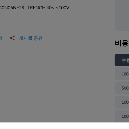
40N06NF2S - TRENCH 40<-<100V
의
게시물 공유
비용
수
100
500
100
 닫기
100