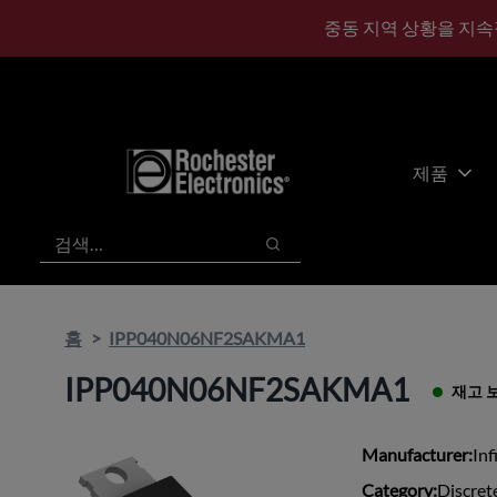
기
바
중동 지역 상황을 지속
본
닥
콘
글
텐
로
츠
건
건
너
너
뛰
제품
뛰
기
기
검색
검색
홈
IPP040N06NF2SAKMA1
IPP040N06NF2SAKMA1
재고 
Manufacturer:
Inf
Category:
Discret