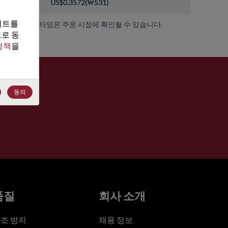
000+
US$0.3572
(
₩531
)
트를 
가용성 및 리드 타임은 주문 시점에 확인될 수 있습니다.
로 동
정책
을 
동의
품질
회사 소개
조 방지
채용 정보