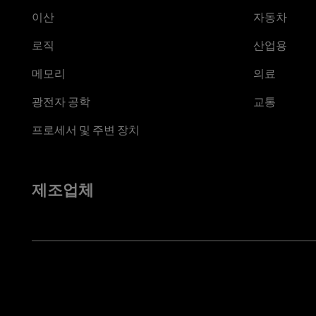
이산
자동차
로직
산업용
메모리
의료
광전자 공학
교통
프로세서 및 주변 장치
제조업체