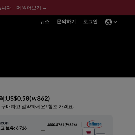
습니다.
더 읽어보기 →
뉴스
문의하기
로그인
격:
US$0.58
(
₩862
)
 구매하고 절약하세요! 참조 가격표.
neon
|
US$0.5761
(
₩856
)
고 보유: 6,716