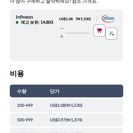
더 많이 구매하고 절약하세요! 참조 가격표.
Infineon
|
US$1.08
(
₩1,530
)
재고 보유: 14,803
비용
수량
단가
100-499
US$1.08
(
₩1,530
)
500-999
US$0.97
(
₩1,374
)