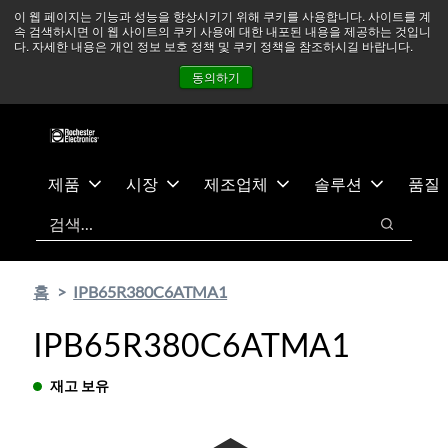
기
바
중동 지역 상황을 지속적으로 주시하고 있으며, 모든 서비스는
이 웹 페이지는 기능과 성능을 향상시키기 위해 쿠키를 사용합니다. 사이트를 계
속 검색하시면 이 웹 사이트의 쿠키 사용에 대한 내포된 내용을 제공하는 것입니
본
닥
정상적으로 운영되고 있습니다.
더 읽어보기 →
다. 자세한 내용은 개인 정보 보호 정책 및 쿠키 정책을 참조하시길 바랍니다.
콘
글
뉴스
문의하기
로그인
동의하기
텐
로
츠
건
건
너
너
뛰
뛰
기
제품
시장
제조업체
솔루션
품질
기
검색
검색
홈
IPB65R380C6ATMA1
IPB65R380C6ATMA1
재고 보유