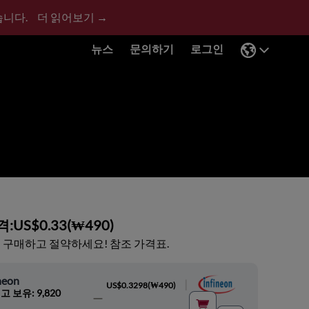
습니다.
더 읽어보기 →
뉴스
문의하기
로그인
격:
US$0.33
(
₩490
)
 구매하고 절약하세요! 참조 가격표.
neon
|
US$0.3298
(
₩490
)
고 보유: 9,820