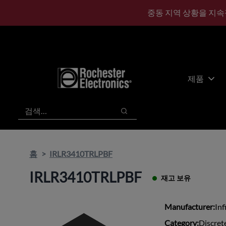
기
바
중동 지역 상황을 지속
본
닥
콘
글
텐
로
츠
건
건
너
너
뛰
제품
뛰
기
기
검색
검색
홈
IRLR3410TRLPBF
IRLR3410TRLPBF
재고 보유
Manufacturer:
Inf
Category:
Discret