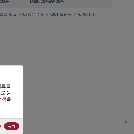
000+
US$0.2045
(
₩304
)
가용성 및 리드 타임은 주문 시점에 확인될 수 있습니다.
트를 
로 동
정책
을 
Sho
동의