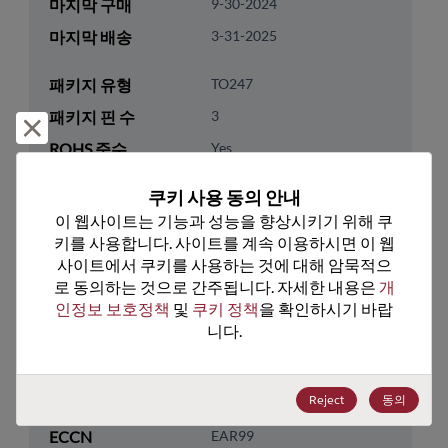
마지막 구매
9-30-2024
마지막 배송
3-31-2025
패키지 유형
TO247
패키지 핀 수
3
거부 및 닫기
ROHS 준수
Yes
리드프리
No
쿠키 사용 동의 안내
패키지 유형
Tube
이 웹사이트는 기능과 성능을 향상시키기 위해 쿠
키를 사용합니다. 사이트를 계속 이용하시면 이 웹
패키지 수량
25
사이트에서 쿠키를 사용하는 것에 대해 암묵적으
로 동의하는 것으로 간주됩니다. 자세한 내용은 
개
기술 카테고리
Discretes
인정보 보호정책
 및 
쿠키 정책
을 확인하시기 바랍
기술 하위 카테고리
Transistor
니다.
기술 그룹
MOSFETs/FETs
Reject
동의
미국 HTS 코드
8541.29.0055
ECCN
EAR99