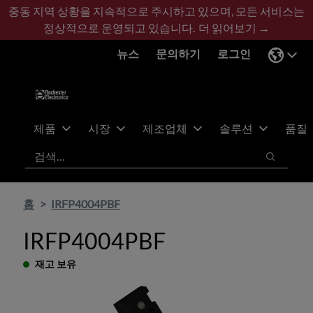
기
바
중동 지역 상황을 지속적으로 주시하고 있으며, 모든 서비스는
본
닥
정상적으로 운영되고 있습니다.
더 읽어보기 →
콘
글
뉴스
문의하기
로그인
텐
로
츠
건
건
너
너
뛰
뛰
기
제품
시장
제조업체
솔루션
품질
기
검색
검색
홈
IRFP4004PBF
IRFP4004PBF
재고 보유