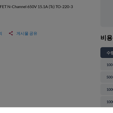
ET N-Channel 650V 15.1A (Tc) TO-220-3
의
게시물 공유
비용
수
100
500
100
 닫기
100