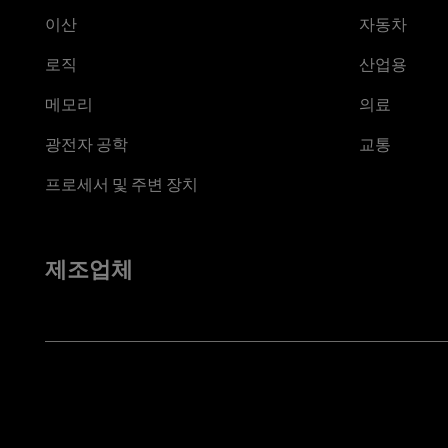
이산
자동차
로직
산업용
메모리
의료
광전자 공학
교통
프로세서 및 주변 장치
제조업체