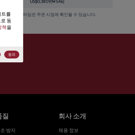
000+
US$0.3819
(
₩546
)
트를 
가용성 및 리드 타임은 주문 시점에 확인될 수 있습니다.
로 동
정책
을 
동의
품질
회사 소개
조 방지
채용 정보