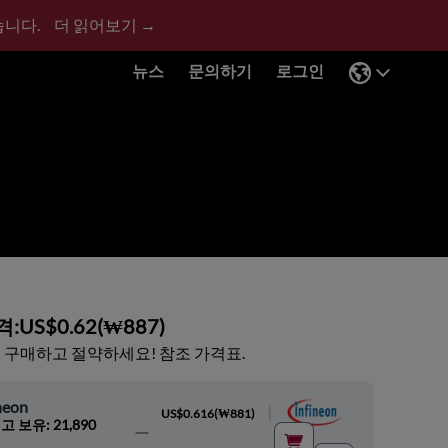
습니다.
더 읽어보기 →
뉴스
문의하기
로그인
격:
US$0.62
(
₩887
)
 구매하고 절약하세요! 참조 가격표.
neon
|
US$0.616
(
₩881
)
고 보유: 21,890