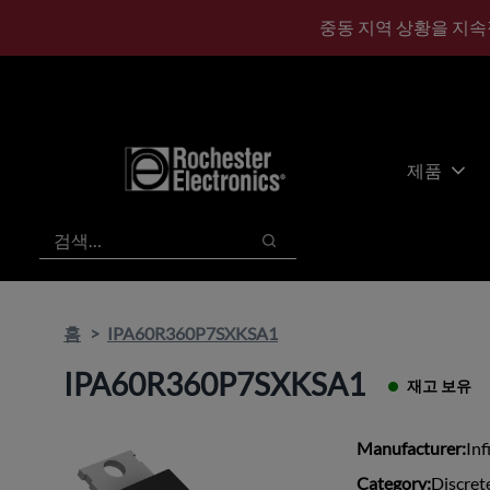
기
바
중동 지역 상황을 지속
본
닥
콘
글
텐
로
츠
건
건
너
너
뛰
제품
뛰
기
기
검색
검색
홈
IPA60R360P7SXKSA1
IPA60R360P7SXKSA1
재고 보유
Manufacturer:
Inf
Category:
Discret