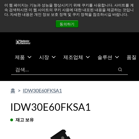
기
바
중동 지역 상황을 지속적으로 주시하고 있으며, 모든 서비스는
이 웹 페이지는 기능과 성능을 향상시키기 위해 쿠키를 사용합니다. 사이트를 계
속 검색하시면 이 웹 사이트의 쿠키 사용에 대한 내포된 내용을 제공하는 것입니
본
닥
정상적으로 운영되고 있습니다.
더 읽어보기 →
다. 자세한 내용은 개인 정보 보호 정책 및 쿠키 정책을 참조하시길 바랍니다.
콘
글
뉴스
문의하기
로그인
동의하기
텐
로
츠
건
건
너
너
뛰
뛰
기
제품
시장
제조업체
솔루션
품질
기
검색
검색
홈
IDW30E60FKSA1
IDW30E60FKSA1
재고 보유