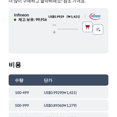
더 많이 구매하고 절약하세요! 참조 가격표.
Infineon
|
US$0.9929
(
₩1,421
)
재고 보유: 99,916
비용
수량
단가
100-499
US$0.9929
(
₩1,421
)
500-999
US$0.8936
(
₩1,279
)