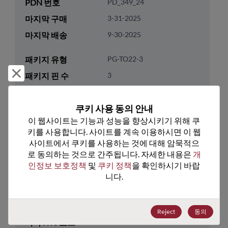
PDN 번호
PD_349_24
마지막 구매
3-31-2025
마지막 배송
9-30-2025
패키지 유형
PG-TO22-3
거부 및 닫기
패키지 핀 수
3
ROHS 준수
Yes
쿠키 사용 동의 안내
리드프리
No
이 웹사이트는 기능과 성능을 향상시키기 위해 쿠
패키지 유형
Tube
키를 사용합니다. 사이트를 계속 이용하시면 이 웹
패키지 수량
500
사이트에서 쿠키를 사용하는 것에 대해 암묵적으
로 동의하는 것으로 간주됩니다. 자세한 내용은 
개
인정보 보호정책
 및 
쿠키 정책
을 확인하시기 바랍
기술 카테고리
Discretes
니다.
기술 하위 카테고리
Transistor
기술 그룹
MOSFETs/FETs
Reject
동의
미국 HTS 코드
8541.29.0055