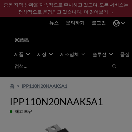
기
바
중동 지역 상황을 지속적으로 주시하고 있으며, 모든 서비스는
본
닥
정상적으로 운영되고 있습니다.
더 읽어보기 →
콘
글
뉴스
문의하기
로그인
텐
로
츠
건
건
너
너
뛰
뛰
기
제품
시장
제조업체
솔루션
품질
기
검색
검색
홈
IPP110N20NAAKSA1
IPP110N20NAAKSA1
재고 보유