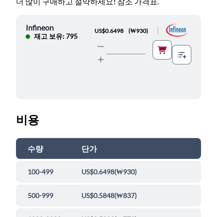
더 많이 구매하고 절약하세요! 참조 가격표.
Infineon
|
US$0.6498
(
₩930
)
재고 보유: 795
비용
수량
단가
100-499
US$0.6498
(
₩930
)
500-999
US$0.5848
(
₩837
)