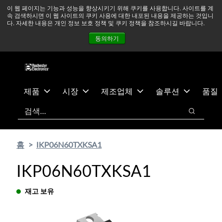
기
바
중동 지역 상황을 지속적으로 주시하고 있으며, 모든 서비스는
이 웹 페이지는 기능과 성능을 향상시키기 위해 쿠키를 사용합니다. 사이트를 계
속 검색하시면 이 웹 사이트의 쿠키 사용에 대한 내포된 내용을 제공하는 것입니
본
닥
정상적으로 운영되고 있습니다.
더 읽어보기 →
다. 자세한 내용은 개인 정보 보호 정책 및 쿠키 정책을 참조하시길 바랍니다.
콘
글
뉴스
문의하기
로그인
동의하기
텐
로
츠
건
건
너
너
뛰
뛰
기
제품
시장
제조업체
솔루션
품질
기
검색
검색
홈
IKP06N60TXKSA1
IKP06N60TXKSA1
재고 보유