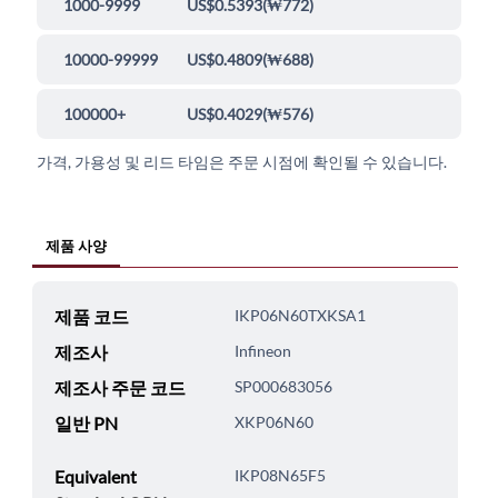
1000-9999
US$0.5393
(
₩772
)
10000-99999
US$0.4809
(
₩688
)
100000+
US$0.4029
(
₩576
)
가격, 가용성 및 리드 타임은 주문 시점에 확인될 수 있습니다.
제품 사양
제품 코드
IKP06N60TXKSA1
제조사
Infineon
제조사 주문 코드
SP000683056
일반 PN
XKP06N60
Equivalent
IKP08N65F5