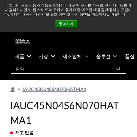
기
바
중동 지역 상황을 지속적으로 주시하고 있으며, 모든 서비스는
이 웹 페이지는 기능과 성능을 향상시키기 위해 쿠키를 사용합니다. 사이트를 계
속 검색하시면 이 웹 사이트의 쿠키 사용에 대한 내포된 내용을 제공하는 것입니
본
닥
정상적으로 운영되고 있습니다.
더 읽어보기 →
다. 자세한 내용은 개인 정보 보호 정책 및 쿠키 정책을 참조하시길 바랍니다.
콘
글
뉴스
문의하기
로그인
동의하기
텐
로
츠
건
건
너
너
뛰
뛰
기
제품
시장
제조업체
솔루션
품질
기
검색
검색
홈
IAUC45N04S6N070HATMA1
IAUC45N04S6N070HAT
MA1
재고 없음