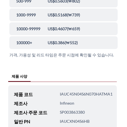
500-999
US$0.5603
(
₩802
)
1000-9999
US$0.5168
(
₩739
)
10000-99999
US$0.4607
(
₩659
)
100000+
US$0.386
(
₩552
)
가격, 가용성 및 리드 타임은 주문 시점에 확인될 수 있습니다.
제품 사양
제품 코드
IAUC45N04S6N070HATMA1
제조사
Infineon
제조사 주문 코드
SP003863380
일반 PN
IAUCXN04S6HB