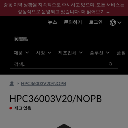
기
바
중동 지역 상황을 지속적으로 주시하고 있으며, 모든 서비스는
본
닥
정상적으로 운영되고 있습니다.
더 읽어보기 →
콘
글
뉴스
문의하기
로그인
텐
로
츠
건
건
너
너
뛰
뛰
기
제품
시장
제조업체
솔루션
품질
기
검색
검색
홈
HPC36003V20/NOPB
HPC36003V20/NOPB
재고 없음