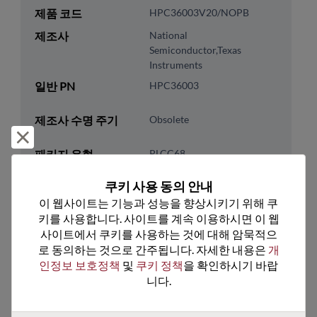
제품 코드
HPC36003V20/NOPB
제조사
National
Semiconductor,Texas
Instruments
일반 PN
HPC36003
제조사 수명 주기
Obsolete
거부 및 닫기
패키지 유형
PLCC68
패키지 핀 수
68
쿠키 사용 동의 안내
ROHS 준수
Yes
이 웹사이트는 기능과 성능을 향상시키기 위해 쿠
키를 사용합니다. 사이트를 계속 이용하시면 이 웹
리드프리
Yes
사이트에서 쿠키를 사용하는 것에 대해 암묵적으
패키지 유형
Tube
로 동의하는 것으로 간주됩니다. 자세한 내용은 
개
인정보 보호정책
 및 
쿠키 정책
을 확인하시기 바랍
패키지 수량
18
니다.
기술 카테고리
Processor & Peripheral