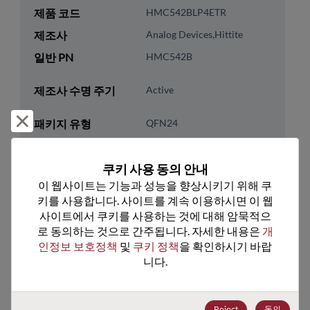
제품 코드
HMC542BLP4ETR
제조사
Analog Devices,Hittite
일반 PN
HMC542B
제조사 수명 주기
Active
거부 및 닫기
패키지 유형
QFN24
패키지 핀 수
24
쿠키 사용 동의 안내
ROHS 준수
Yes
이 웹사이트는 기능과 성능을 향상시키기 위해 쿠
리드프리
No
키를 사용합니다. 사이트를 계속 이용하시면 이 웹
패키지 유형
Tape & Reel
사이트에서 쿠키를 사용하는 것에 대해 암묵적으
로 동의하는 것으로 간주됩니다. 자세한 내용은 
개
패키지 수량
500
인정보 보호정책
 및 
쿠키 정책
을 확인하시기 바랍
니다.
기술 카테고리
Analog & Mixed Signal
기술 하위 카테고리
RF & Microwave
Reject
동의