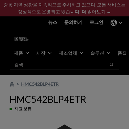
기
바
중동 지역 상황을 지속적으로 주시하고 있으며, 모든 서비스는
본
닥
정상적으로 운영되고 있습니다.
더 읽어보기 →
콘
글
뉴스
문의하기
로그인
텐
로
츠
건
건
너
너
뛰
뛰
기
제품
시장
제조업체
솔루션
품질
기
검색
검색
홈
HMC542BLP4ETR
HMC542BLP4ETR
재고 보유