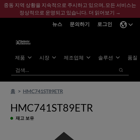
기
바
중동 지역 상황을 지속적으로 주시하고 있으며, 모든 서비스는
본
닥
정상적으로 운영되고 있습니다.
더 읽어보기 →
콘
글
뉴스
문의하기
로그인
텐
로
츠
건
건
너
너
뛰
뛰
기
제품
시장
제조업체
솔루션
품질
기
검색
검색
홈
HMC741ST89ETR
HMC741ST89ETR
재고 보유