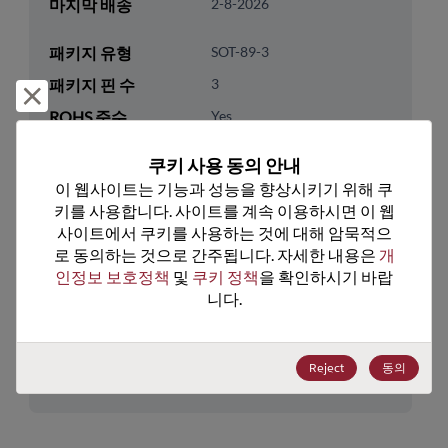
마지막 배송
2-8-2026
패키지 유형
SOT-89-3
패키지 핀 수
3
거부 및 닫기
ROHS 준수
Yes
리드프리
No
쿠키 사용 동의 안내
패키지 유형
Tape & Reel
이 웹사이트는 기능과 성능을 향상시키기 위해 쿠
키를 사용합니다. 사이트를 계속 이용하시면 이 웹
패키지 수량
500
사이트에서 쿠키를 사용하는 것에 대해 암묵적으
로 동의하는 것으로 간주됩니다. 자세한 내용은 
개
기술 카테고리
Analog & Mixed Signal
인정보 보호정책
 및 
쿠키 정책
을 확인하시기 바랍
기술 그룹
RF- Amps/LNAs/AFEs
니다.
미국 HTS 코드
8542.33.0001
Reject
동의
ECCN
EAR99