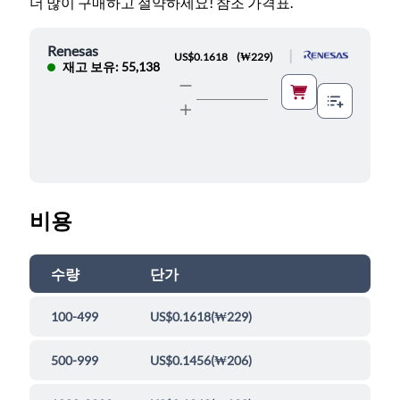
더 많이 구매하고 절약하세요! 참조 가격표.
Renesas
|
US$0.1618
(
₩229
)
재고 보유: 55,138
비용
수량
단가
100-499
US$0.1618
(
₩229
)
500-999
US$0.1456
(
₩206
)