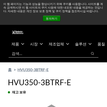
기
바
중동 지역 상황을 지속적으로 주시하고 있으며, 모든 서비스는
이 웹 페이지는 기능과 성능을 향상시키기 위해 쿠키를 사용합니다. 사이트를 계
속 검색하시면 이 웹 사이트의 쿠키 사용에 대한 내포된 내용을 제공하는 것입니
본
닥
정상적으로 운영되고 있습니다.
더 읽어보기 →
다. 자세한 내용은 개인 정보 보호 정책 및 쿠키 정책을 참조하시길 바랍니다.
콘
글
뉴스
문의하기
로그인
동의하기
텐
로
츠
건
건
너
너
뛰
뛰
기
제품
시장
제조업체
솔루션
품질
기
검색
검색
홈
HVU350-3BTRF-E
HVU350-3BTRF-E
재고 보유