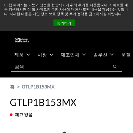
기
바
중동 지역 상황을 지속적으로 주시하고 있으며, 모든 서비스는
이 웹 페이지는 기능과 성능을 향상시키기 위해 쿠키를 사용합니다. 사이트를 계
속 검색하시면 이 웹 사이트의 쿠키 사용에 대한 내포된 내용을 제공하는 것입니
본
닥
정상적으로 운영되고 있습니다.
더 읽어보기 →
다. 자세한 내용은 개인 정보 보호 정책 및 쿠키 정책을 참조하시길 바랍니다.
콘
글
뉴스
문의하기
로그인
동의하기
텐
로
츠
건
건
너
너
뛰
뛰
기
제품
시장
제조업체
솔루션
품질
기
검색
검색
홈
GTLP1B153MX
GTLP1B153MX
재고 없음