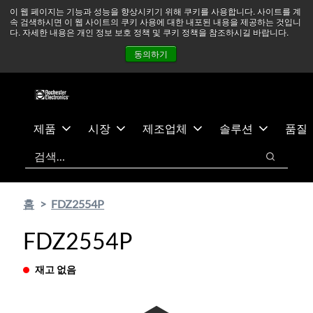
기
바
중동 지역 상황을 지속적으로 주시하고 있으며, 모든 서비스는
이 웹 페이지는 기능과 성능을 향상시키기 위해 쿠키를 사용합니다. 사이트를 계
속 검색하시면 이 웹 사이트의 쿠키 사용에 대한 내포된 내용을 제공하는 것입니
본
닥
정상적으로 운영되고 있습니다.
더 읽어보기 →
다. 자세한 내용은 개인 정보 보호 정책 및 쿠키 정책을 참조하시길 바랍니다.
콘
글
뉴스
문의하기
로그인
동의하기
텐
로
츠
건
건
너
너
뛰
뛰
기
제품
시장
제조업체
솔루션
품질
기
검색
검색
홈
FDZ2554P
FDZ2554P
재고 없음