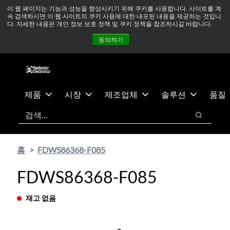
기
바
중동 지역 상황을 지속적으로 주시하고 있으며, 모든 서비스는
이 웹 페이지는 기능과 성능을 향상시키기 위해 쿠키를 사용합니다. 사이트를 계
속 검색하시면 이 웹 사이트의 쿠키 사용에 대한 내포된 내용을 제공하는 것입니
본
닥
정상적으로 운영되고 있습니다.
더 읽어보기 →
다. 자세한 내용은 개인 정보 보호 정책 및 쿠키 정책을 참조하시길 바랍니다.
콘
글
뉴스
문의하기
로그인
동의하기
텐
로
츠
건
건
너
너
뛰
뛰
기
제품
시장
제조업체
솔루션
품질
기
검색
검색
홈
FDWS86368-F085
FDWS86368-F085
재고 없음