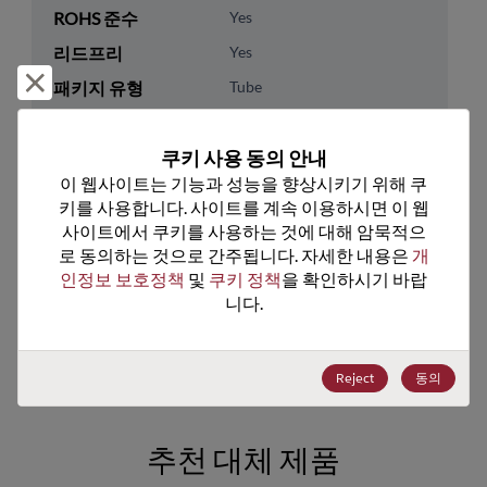
ROHS 준수
Yes
리드프리
Yes
거부 및 닫기
패키지 유형
Tube
패키지 수량
970
쿠키 사용 동의 안내
기술 카테고리
Memory & Storage
이 웹사이트는 기능과 성능을 향상시키기 위해 쿠
키를 사용합니다. 사이트를 계속 이용하시면 이 웹
기술 하위 카테고리
Non-Volatile
사이트에서 쿠키를 사용하는 것에 대해 암묵적으
기술 그룹
FRAM
로 동의하는 것으로 간주됩니다. 자세한 내용은 
개
인정보 보호정책
 및 
쿠키 정책
을 확인하시기 바랍
미국 HTS 코드
8542.32.0071
니다.
ECCN
EAR99
Reject
동의
추천 대체 제품