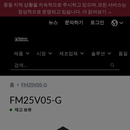
기
바
중동 지역 상황을 지속적으로 주시하고 있으며, 모든 서비스는
본
닥
정상적으로 운영되고 있습니다.
더 읽어보기 →
콘
글
뉴스
문의하기
로그인
텐
로
츠
건
건
너
너
뛰
뛰
기
제품
시장
제조업체
솔루션
품질
기
검색
검색
홈
FM25V05-G
FM25V05-G
재고 보유