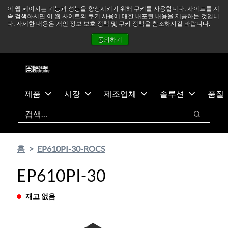
기
바
중동 지역 상황을 지속적으로 주시하고 있으며, 모든 서비스는
이 웹 페이지는 기능과 성능을 향상시키기 위해 쿠키를 사용합니다. 사이트를 계
속 검색하시면 이 웹 사이트의 쿠키 사용에 대한 내포된 내용을 제공하는 것입니
본
닥
정상적으로 운영되고 있습니다.
더 읽어보기 →
다. 자세한 내용은 개인 정보 보호 정책 및 쿠키 정책을 참조하시길 바랍니다.
콘
글
뉴스
문의하기
로그인
동의하기
텐
로
츠
건
건
너
너
뛰
뛰
기
제품
시장
제조업체
솔루션
품질
기
검색
검색
홈
EP610PI-30-ROCS
EP610PI-30
재고 없음