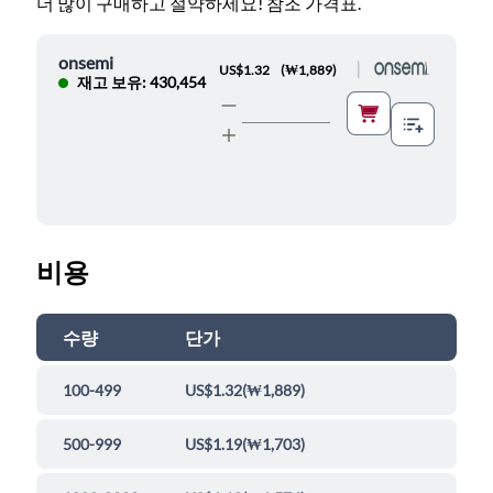
더 많이 구매하고 절약하세요! 참조 가격표.
onsemi
|
US$1.32
(
₩1,889
)
재고 보유: 430,454
비용
수량
단가
100-499
US$1.32
(
₩1,889
)
500-999
US$1.19
(
₩1,703
)