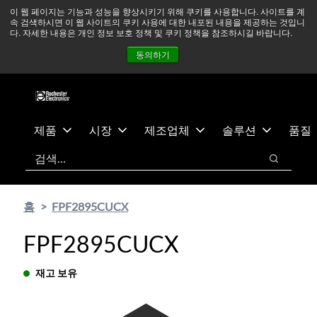
기
바
중동 지역 상황을 지속적으로 주시하고 있으며, 모든 서비스는
이 웹 페이지는 기능과 성능을 향상시키기 위해 쿠키를 사용합니다. 사이트를 계
속 검색하시면 이 웹 사이트의 쿠키 사용에 대한 내포된 내용을 제공하는 것입니
본
닥
정상적으로 운영되고 있습니다.
더 읽어보기 →
다. 자세한 내용은 개인 정보 보호 정책 및 쿠키 정책을 참조하시길 바랍니다.
콘
글
뉴스
문의하기
로그인
동의하기
텐
로
츠
건
건
너
너
뛰
뛰
기
제품
시장
제조업체
솔루션
품질
기
검색
검색
홈
FPF2895CUCX
FPF2895CUCX
재고 보유