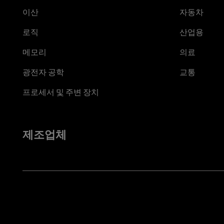
이산
자동차
로직
산업용
메모리
의료
광전자 공학
교통
프로세서 및 주변 장치
제조업체