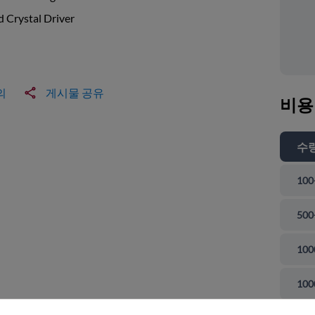
d Crystal Driver
의
게시물 공유
비용
수
100
500
100
 닫기
100