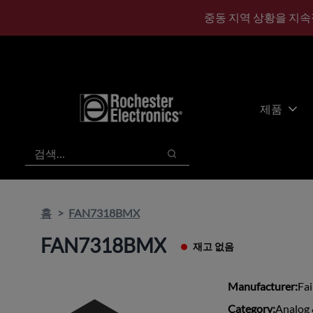
기
바
중동 지역 상황을 지속
본
닥
콘
글
텐
로
츠
건
건
너
너
뛰
제품
뛰
기
기
검색
검색
홈
FAN7318BMX
FAN7318BMX
재고 없음
Manufacturer:
Fai
Category:
Analog 