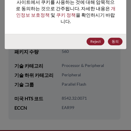
사이트에서 쿠키를 사용하는 것에 대해 암묵적으
패키지 유형
PG-DSO-14
로 동의하는 것으로 간주됩니다. 자세한 내용은 
개
패키지 핀 수
14
인정보 보호정책
 및 
쿠키 정책
을 확인하시기 바랍
니다.
ROHS 준수
Yes
리드프리
Yes
Reject
동의
패키지 유형
Tube
패키지 수량
560
기술 카테고리
Processor & Peripheral
기술 하위 카테고리
Peripheral
기술 그룹
Parallel Flash
미국 HTS 코드
8542.32.0071
ECCN
EAR99