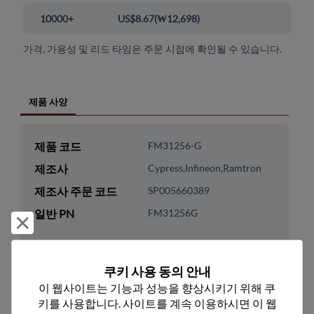
10000+
US$8.67
(
₩12,698
)
가격, 가용성 및 리드 타임은 주문 시점에 확인될 수 있습니다.
제품 사양
제품 코드
FM31256-G
제조사
Cypress,Infineon,Ramtron
제조사 주문 코드
SP005660389
일반 PN
FM31256G
거부 및 닫기
제조사 수명 주기
Obsolete
PDN 번호
PD_351_25
쿠키 사용 동의 안내
이 웹사이트는 기능과 성능을 향상시키기 위해 쿠
마지막 구매
5-31-2026
키를 사용합니다. 사이트를 계속 이용하시면 이 웹