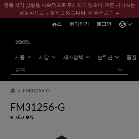
기
바
중동 지역 상황을 지속적으로 주시하고 있으며, 모든 서비스는
본
닥
정상적으로 운영되고 있습니다.
더 읽어보기 →
콘
글
뉴스
문의하기
로그인
텐
로
츠
건
건
너
너
뛰
뛰
기
제품
시장
제조업체
솔루션
품질
기
검색
검색
홈
FM31256-G
FM31256-G
재고 보유