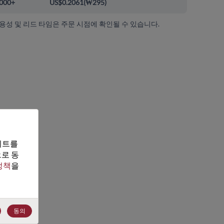
000+
US$0.2061
(
₩295
)
가용성 및 리드 타임은 주문 시점에 확인될 수 있습니다.
트를 
로 동
정책
을 
동의