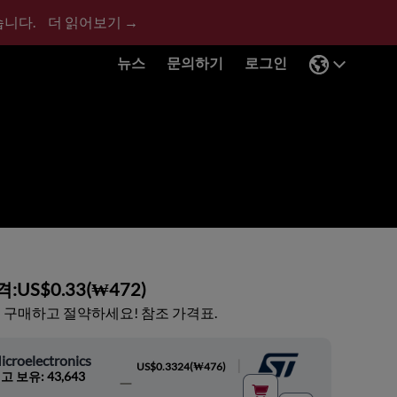
습니다.
더 읽어보기 →
뉴스
문의하기
로그인
격:
US$0.33
(
₩472
)
 구매하고 절약하세요! 참조 가격표.
croelectronics
|
US$0.3324
(
₩476
)
고 보유: 43,643