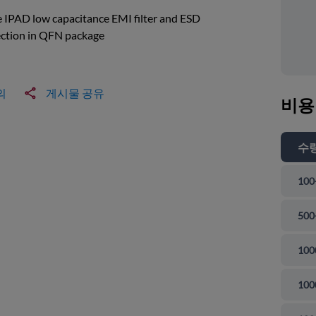
e IPAD low capacitance EMI filter and ESD
ection in QFN package
의
게시물 공유
비용
수
100
500
100
100