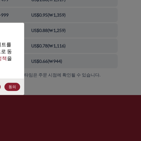
-999
US$0.95
(
₩1,359
)
0-9999
US$0.88
(
₩1,259
)
트를 
00-99999
US$0.78
(
₩1,116
)
로 동
정책
을 
000+
US$0.66
(
₩944
)
가용성 및 리드 타임은 주문 시점에 확인될 수 있습니다.
동의