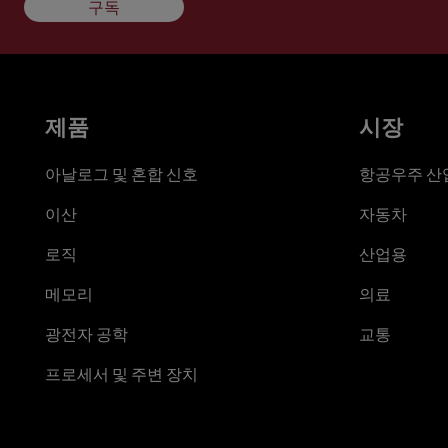
구독
제품
시장
아날로그 및 혼합 신호
항공우주 산업
이산
자동차
로직
산업용
메모리
의료
광전자 공학
교통
프로세서 및 주변 장치