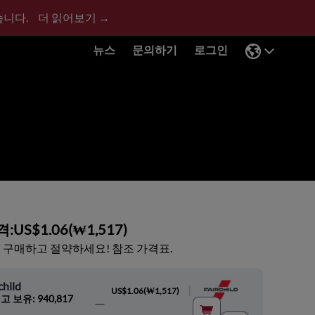
습니다.
더 읽어보기 →
뉴스
문의하기
로그인
격:
US$1.06
(
₩1,517
)
 구매하고 절약하세요! 참조 가격표.
child
|
US$1.06
(
₩1,517
)
고 보유: 940,817