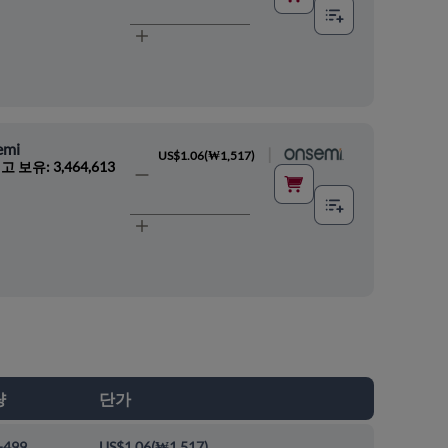
emi
|
US$1.06
(
₩1,517
)
고 보유: 3,464,613
량
단가
-499
US$1.06
(
₩1,517
)