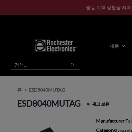
기
바
중동 지역 상황을 지속
본
닥
콘
글
텐
로
츠
건
건
너
너
뛰
제품
뛰
기
기
검색
검색
홈
ESD8040MUTAG
ESD8040MUTAG
재고 보유
Manufacturer:
Fai
Category:
Discret