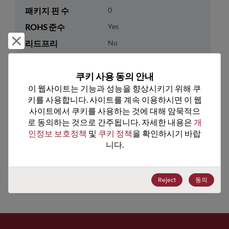
패키지 핀 수
0
ROHS 준수
Yes
거부 및 닫기
리드프리
No
패키지 유형
Tube
쿠키 사용 동의 안내
패키지 수량
800
이 웹사이트는 기능과 성능을 향상시키기 위해 쿠
키를 사용합니다. 사이트를 계속 이용하시면 이 웹
기술 카테고리
Discretes
사이트에서 쿠키를 사용하는 것에 대해 암묵적으
기술 하위 카테고리
Transistor
로 동의하는 것으로 간주됩니다. 자세한 내용은 
개
인정보 보호정책
 및 
쿠키 정책
을 확인하시기 바랍
기술 그룹
MOSFETs/FETs
니다.
미국 HTS 코드
8541.29.0055
ECCN
EAR99
Reject
동의