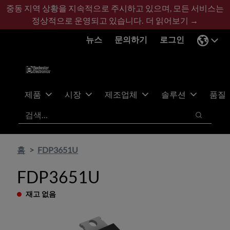
기
바
중동 지역 상황을 지속적으로 주시하고 있으며, 모든 서비스는
본
닥
정상적으로 운영되고 있습니다.
더 읽어보기 →
콘
글
뉴스
문의하기
로그인
텐
로
츠
건
건
너
너
뛰
뛰
기
제품
시장
제조업체
솔루션
품질
기
검색
검색
홈
FDP3651U
FDP3651U
재고 없음