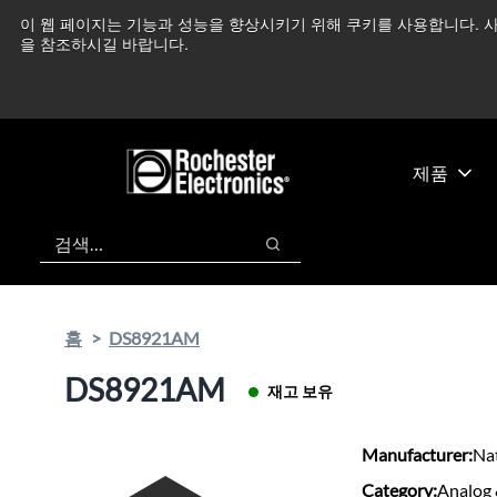
기
바
이 웹 페이지는 기능과 성능을 향상시키기 위해 쿠키를 사용합니다. 사
중동 지역 상황을 지속
본
닥
을 참조하시길 바랍니다.
콘
글
텐
로
츠
건
건
너
너
뛰
제품
뛰
기
기
검색
검색
홈
DS8921AM
DS8921AM
재고 보유
Manufacturer:
Na
Category:
Analog 