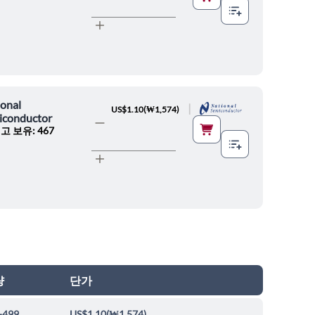
onal
|
US$1.10
(
₩1,574
)
iconductor
고 보유: 467
량
단가
-499
US$1.10
(
₩1,574
)