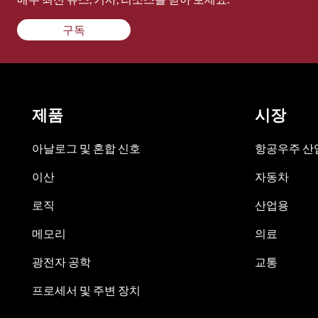
구독
제품
시장
아날로그 및 혼합 신호
항공우주 산업
이산
자동차
로직
산업용
메모리
의료
광전자 공학
교통
프로세서 및 주변 장치