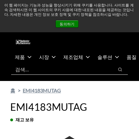
기
바
중동 지역 상황을 지속적으로 주시하고 있으며, 모든 서비스는
이 웹 페이지는 기능과 성능을 향상시키기 위해 쿠키를 사용합니다. 사이트를 계
속 검색하시면 이 웹 사이트의 쿠키 사용에 대한 내포된 내용을 제공하는 것입니
본
닥
정상적으로 운영되고 있습니다.
더 읽어보기 →
다. 자세한 내용은 개인 정보 보호 정책 및 쿠키 정책을 참조하시길 바랍니다.
콘
글
뉴스
문의하기
로그인
동의하기
텐
로
츠
건
건
너
너
뛰
뛰
기
제품
시장
제조업체
솔루션
품질
기
검색
검색
홈
EMI4183MUTAG
EMI4183MUTAG
재고 보유