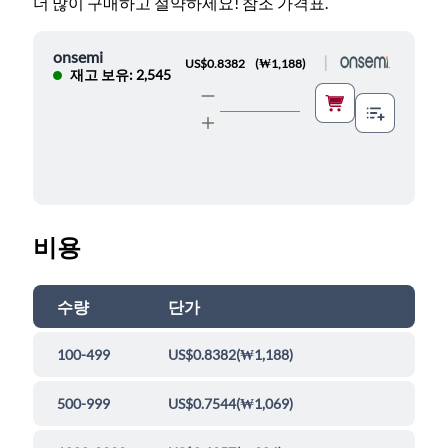
더 많이 구매하고 절약하세요! 참조 가격표.
onsemi
|
US$0.8382
(
₩1,188
)
재고 보유: 2,545
비용
수량
단가
100-499
US$0.8382
(
₩1,188
)
500-999
US$0.7544
(
₩1,069
)