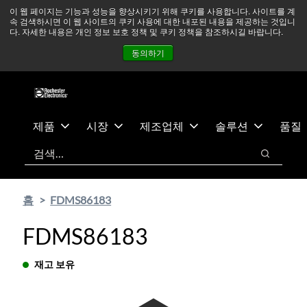
기
바
중동 지역 상황을 지속적으로 주시하고 있으며, 모든 서비스는
이 웹 페이지는 기능과 성능을 향상시키기 위해 쿠키를 사용합니다. 사이트를 계
속 검색하시면 이 웹 사이트의 쿠키 사용에 대한 내포된 내용을 제공하는 것입니
본
닥
정상적으로 운영되고 있습니다.
더 읽어보기 →
다. 자세한 내용은 개인 정보 보호 정책 및 쿠키 정책을 참조하시길 바랍니다.
콘
글
뉴스
문의하기
로그인
동의하기
텐
로
츠
건
건
너
너
뛰
뛰
기
제품
시장
제조업체
솔루션
품질
기
검색
검색
홈
FDMS86183
FDMS86183
재고 보유