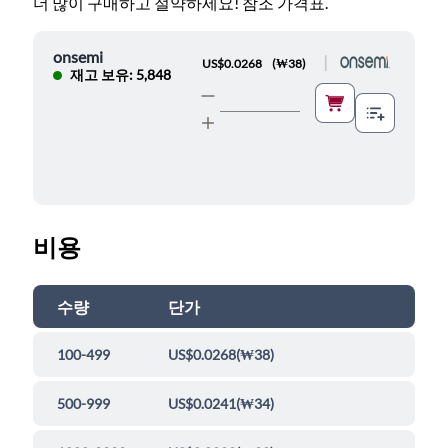
더 많이 구매하고 절약하세요! 참조 가격표.
onsemi
|
US$0.0268
(
₩38
)
재고 보유: 5,848
비용
수량
단가
100-499
US$0.0268
(
₩38
)
500-999
US$0.0241
(
₩34
)