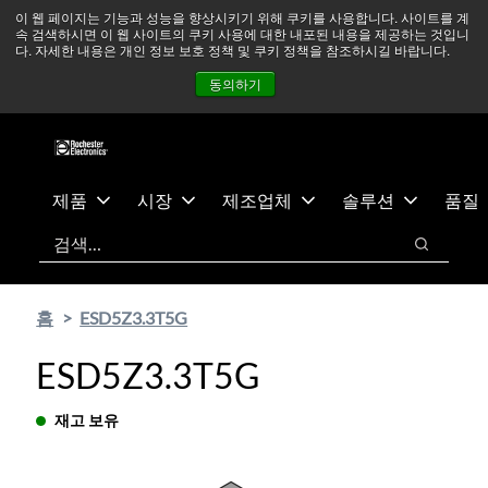
기
바
중동 지역 상황을 지속적으로 주시하고 있으며, 모든 서비스는
이 웹 페이지는 기능과 성능을 향상시키기 위해 쿠키를 사용합니다. 사이트를 계
속 검색하시면 이 웹 사이트의 쿠키 사용에 대한 내포된 내용을 제공하는 것입니
본
닥
정상적으로 운영되고 있습니다.
더 읽어보기 →
다. 자세한 내용은 개인 정보 보호 정책 및 쿠키 정책을 참조하시길 바랍니다.
콘
글
뉴스
문의하기
로그인
동의하기
텐
로
츠
건
건
너
너
뛰
뛰
기
제품
시장
제조업체
솔루션
품질
기
검색
검색
홈
ESD5Z3.3T5G
ESD5Z3.3T5G
재고 보유