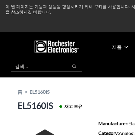
기
바
이 웹 페이지는 기능과 성능을 향상시키기 위해 쿠키를 사용합니다. 사
중동 지역 상황을 지속
본
닥
을 참조하시길 바랍니다.
콘
글
텐
로
츠
건
건
너
너
뛰
제품
뛰
기
기
검색
검색
홈
EL5160IS
EL5160IS
재고 보유
Manufacturer:
El
Category:
Analog 