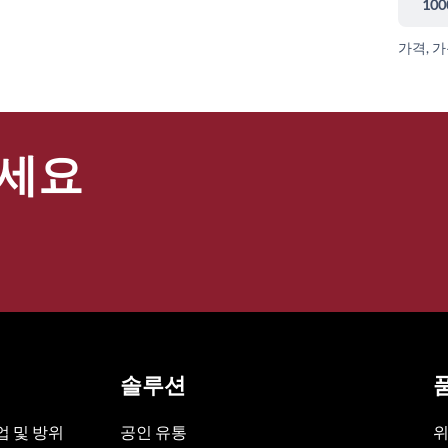
100
가격, 
세요
솔루션
 및 방위
공인 유통
위