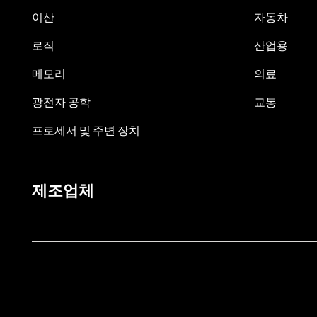
이산
자동차
로직
산업용
메모리
의료
광전자 공학
교통
프로세서 및 주변 장치
제조업체