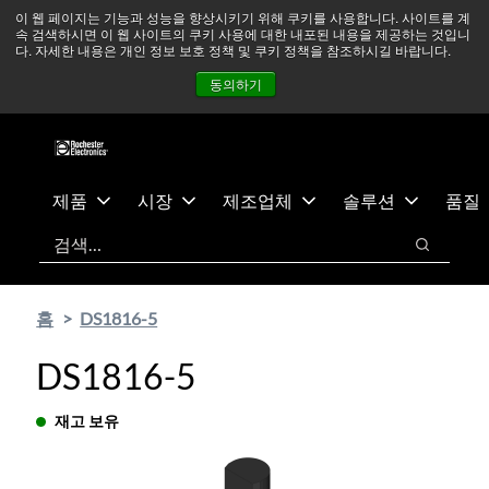
기
바
중동 지역 상황을 지속적으로 주시하고 있으며, 모든 서비스는
이 웹 페이지는 기능과 성능을 향상시키기 위해 쿠키를 사용합니다. 사이트를 계
속 검색하시면 이 웹 사이트의 쿠키 사용에 대한 내포된 내용을 제공하는 것입니
본
닥
정상적으로 운영되고 있습니다.
더 읽어보기 →
다. 자세한 내용은 개인 정보 보호 정책 및 쿠키 정책을 참조하시길 바랍니다.
콘
글
뉴스
문의하기
로그인
동의하기
텐
로
츠
건
건
너
너
뛰
뛰
기
제품
시장
제조업체
솔루션
품질
기
검색
검색
홈
DS1816-5
DS1816-5
재고 보유