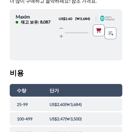
더 많이 구매하고 절약하세요! 참조 가격표.
Maxim
|
US$2.60
(
₩3,684
)
재고 보유: 8,087
비용
수량
단가
25-99
US$2.60
(
₩3,684
)
100-499
US$2.47
(
₩3,500
)