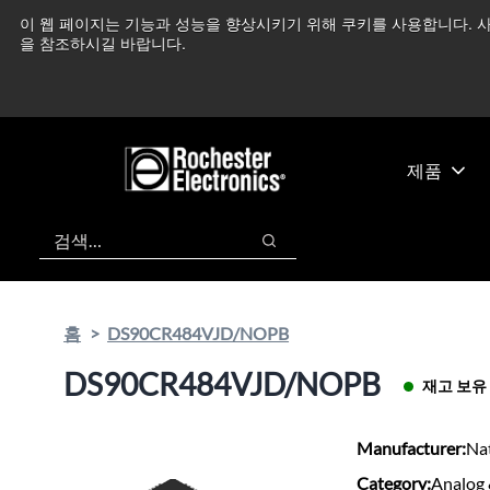
기
바
이 웹 페이지는 기능과 성능을 향상시키기 위해 쿠키를 사용합니다. 사
중동 지역 상황을 지속
본
닥
을 참조하시길 바랍니다.
콘
글
텐
로
츠
건
건
너
너
뛰
제품
뛰
기
기
검색
검색
홈
DS90CR484VJD/NOPB
DS90CR484VJD/NOPB
재고 보유
Manufacturer:
Na
Category:
Analog 