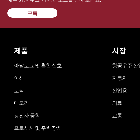
구독
제품
시장
아날로그 및 혼합 신호
항공우주 산업
이산
자동차
로직
산업용
메모리
의료
광전자 공학
교통
프로세서 및 주변 장치