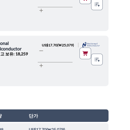
onal
|
US$17.70
(
₩25,079
)
iconductor
고 보유: 18,259
량
단가
99
US$17.70
(
₩25,079
)