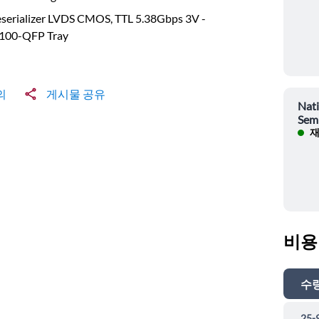
eserializer LVDS CMOS, TTL 5.38Gbps 3V -
 100-QFP Tray
의
게시물 공유
Nati
Sem
재
비용
수
25-