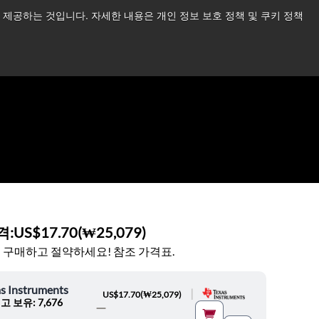
제공하는 것입니다. 자세한 내용은 개인 정보 보호 정책 및 쿠키 정책
습니다.
더 읽어보기 →
뉴스
문의하기
로그인
격:
US$17.70
(
₩25,079
)
 구매하고 절약하세요! 참조 가격표.
s Instruments
|
US$17.70
(
₩25,079
)
고 보유: 7,676