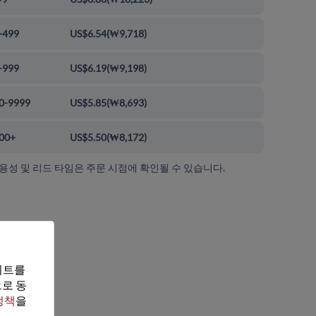
-499
US$6.54
(
₩9,718
)
-999
US$6.19
(
₩9,198
)
0-9999
US$5.85
(
₩8,693
)
00+
US$5.50
(
₩8,172
)
가용성 및 리드 타임은 주문 시점에 확인될 수 있습니다.
트를 
로 동
정책
을 