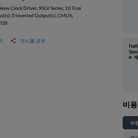
kew Clock Driver, 90LV Series, 10 True
t(s), 0 Inverted Output(s), CMOS,
O28
의
게시물 공유
Nati
Sem
재
비용
수
25-