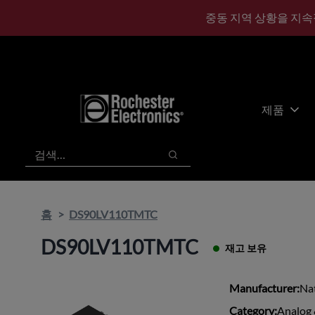
기
바
중동 지역 상황을 지속
본
닥
콘
글
텐
로
츠
건
건
너
너
뛰
제품
뛰
기
기
검색
검색
홈
DS90LV110TMTC
DS90LV110TMTC
재고 보유
Manufacturer:
Na
Category:
Analog 