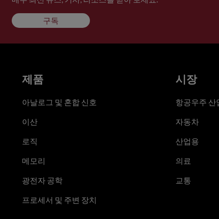
구독
제품
시장
아날로그 및 혼합 신호
항공우주 산업
이산
자동차
로직
산업용
메모리
의료
광전자 공학
교통
프로세서 및 주변 장치