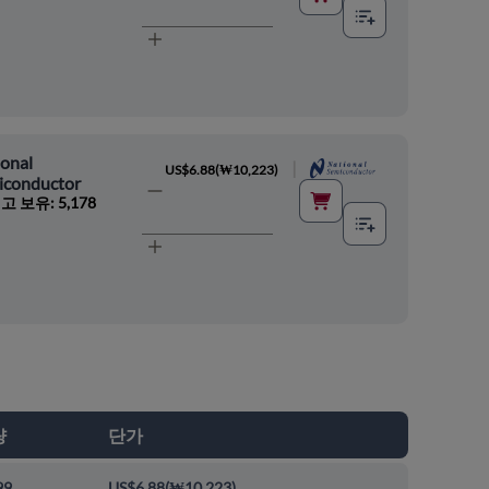
onal
|
US$6.88
(
₩10,223
)
iconductor
고 보유: 5,178
량
단가
99
US$6.88
(
₩10,223
)