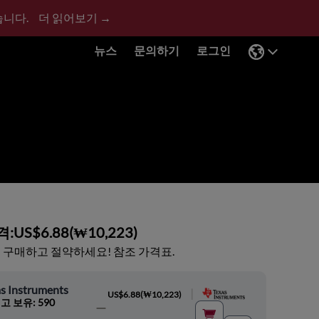
습니다.
더 읽어보기 →
뉴스
문의하기
로그인
격:
US$6.88
(
₩10,223
)
 구매하고 절약하세요! 참조 가격표.
s Instruments
|
US$6.88
(
₩10,223
)
고 보유: 590