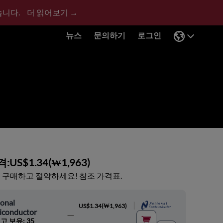
습니다.
더 읽어보기 →
뉴스
문의하기
로그인
격:
US$1.34
(
₩1,963
)
 구매하고 절약하세요! 참조 가격표.
onal
|
US$1.34
(
₩1,963
)
iconductor
고 보유: 35