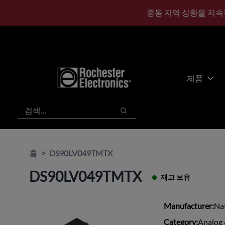
기
바
중동 지역 상황을 지속
본
닥
콘
글
텐
로
츠
건
건
너
너
뛰
제품
뛰
기
기
검색
검색
홈
DS90LV049TMTX
DS90LV049TMTX
재고 보유
Manufacturer:
Na
Category:
Analog 