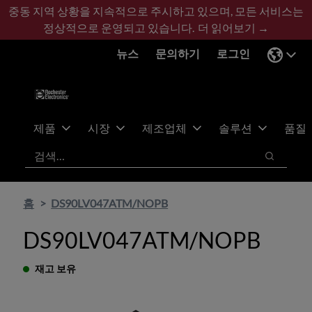
기
바
중동 지역 상황을 지속적으로 주시하고 있으며, 모든 서비스는
본
닥
정상적으로 운영되고 있습니다.
더 읽어보기 →
콘
글
뉴스
문의하기
로그인
텐
로
츠
건
건
너
너
뛰
뛰
기
제품
시장
제조업체
솔루션
품질
기
검색
검색
홈
DS90LV047ATM/NOPB
DS90LV047ATM/NOPB
재고 보유