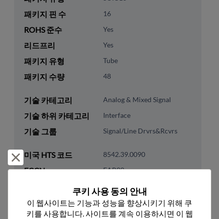
패키지 핀 수
16
ROHS 준수
Yes
리드프리
Yes
패키지 유형
Tube
패키지 수량
48
기술 카테고리
Analog & Mixed Signal
기술 하위 카테고리
Interface
기술 그룹
Signal/Line Drvrs&Rcvrs
미국 HTS 코드
8542.39.0090
거부 및 닫기
ECCN
EAR99
쿠키 사용 동의 안내
이 웹사이트는 기능과 성능을 향상시키기 위해 쿠
키를 사용합니다. 사이트를 계속 이용하시면 이 웹