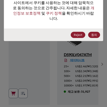
사이트에서 쿠키를 사용하는 것에 대해 암묵적으
추천 대체 제품
로 동의하는 것으로 간주됩니다. 자세한 내용은 
개
인정보 보호정책
 및 
쿠키 정책
을 확인하시기 바랍
니다.
Reject
동의
M
DS90LV047ATM
데이터시트
Sh
3,520
)
25+
US$2.46
(
₩3,520
)
3,348
)
100+
US$2.34
(
₩3,348
)
3,162
)
500+
US$2.21
(
₩3,162
)
2,991
)
1000+
US$2.09
(
₩2,991
)
2,819
)
10000+
US$1.97
(
₩2,819
)
8
재고 보유: 51,927