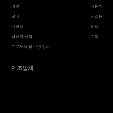
이산
자동차
로직
산업용
메모리
의료
광전자 공학
교통
프로세서 및 주변 장치
제조업체