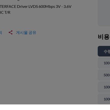
NTERFACE Driver LVDS 600Mbps 3V - 3.6V
IC T/R
의
게시물 공유
비용
수
100
500
100
 닫기
100