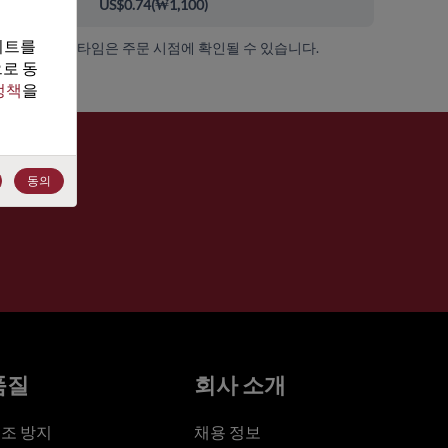
000+
US$0.74
(
₩1,100
)
트를 
가용성 및 리드 타임은 주문 시점에 확인될 수 있습니다.
로 동
정책
을 
동의
품질
회사 소개
조 방지
채용 정보