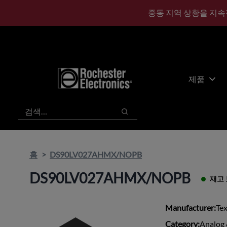
기
바
중동 지역 상황을 지속
본
닥
콘
글
텐
로
츠
건
건
너
너
뛰
제품
뛰
기
기
검색
검색
홈
DS90LV027AHMX/NOPB
DS90LV027AHMX/NOPB
재고
Manufacturer:
Te
Category:
Analog 