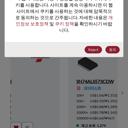
키를 사용합니다. 사이트를 계속 이용하시면 이 웹
사이트에서 쿠키를 사용하는 것에 대해 암묵적으
로 동의하는 것으로 간주됩니다. 자세한 내용은 
개
추천 대체 제품
인정보 보호정책
 및 
쿠키 정책
을 확인하시기 바랍
니다.
Reject
동의
BWMX
SN74ALS573CDW
데이터시트
Sh
(
₩677
)
100+
US$1.06
(
₩1,552
)
(
₩610
)
500+
US$0.95
(
₩1,391
)
(
₩562
)
1000+
US$0.88
(
₩1,289
)
(
₩501
)
10000+
US$0.78
(
₩1,142
)
(
₩420
)
100000+
US$0.66
(
₩967
)
재고 보유: 1,274