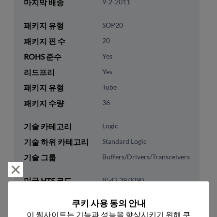
마지막 배송
9-2-2011
패키지 유형
SOP20
패키지 핀 수
20
ROHS 준수
Yes
리드프리
Yes
패키지 유형
Tube
패키지 수량
36
기술 카테고리
Logic
기술 하위 카테고리
Standard Logic
기술 그룹
Buffers/Drivers/Transceivers
거부 및 닫기
미국 HTS 코드
8542.39.0090
ECCN
EAR99
쿠키 사용 동의 안내
이 웹사이트는 기능과 성능을 향상시키기 위해 쿠