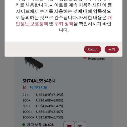
키를 사용합니다. 사이트를 계속 이용하시면 이 웹
사이트에서 쿠키를 사용하는 것에 대해 암묵적으
로 동의하는 것으로 간주됩니다. 자세한 내용은 
개
추천 대체 제품
인정보 보호정책
 및 
쿠키 정책
을 확인하시기 바랍
니다.
Reject
동의
SN74ALS564BN
데이터시트
25+
US$4.84
(
₩7,192
)
100+
US$4.60
(
₩6,835
)
500+
US$4.36
(
₩6,479
)
1000+
US$4.11
(
₩6,107
)
10000+
US$3.87
(
₩5,750
)
재고 보유: 18,628