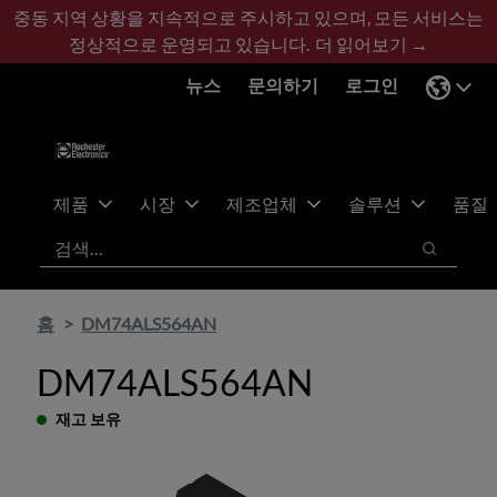
기
바
중동 지역 상황을 지속적으로 주시하고 있으며, 모든 서비스는
본
닥
정상적으로 운영되고 있습니다.
더 읽어보기 →
콘
글
뉴스
문의하기
로그인
텐
로
츠
건
건
너
너
뛰
뛰
기
제품
시장
제조업체
솔루션
품질
기
검색
검색
홈
DM74ALS564AN
DM74ALS564AN
재고 보유