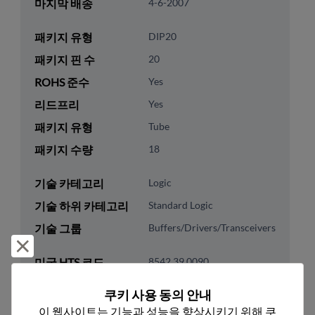
마지막 배송
4-6-2007
패키지 유형
DIP20
패키지 핀 수
20
ROHS 준수
Yes
리드프리
Yes
패키지 유형
Tube
패키지 수량
18
기술 카테고리
Logic
기술 하위 카테고리
Standard Logic
기술 그룹
Buffers/Drivers/Transceivers
거부 및 닫기
미국 HTS 코드
8542.39.0090
ECCN
EAR99
쿠키 사용 동의 안내
이 웹사이트는 기능과 성능을 향상시키기 위해 쿠