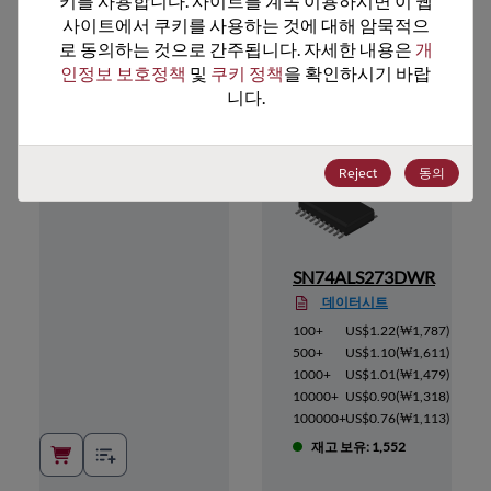
키를 사용합니다. 사이트를 계속 이용하시면 이 웹
사이트에서 쿠키를 사용하는 것에 대해 암묵적으
추천 대체 제품
로 동의하는 것으로 간주됩니다. 자세한 내용은 
개
인정보 보호정책
 및 
쿠키 정책
을 확인하시기 바랍
니다.
Reject
동의
DW
SN74ALS273DWR
데이터시트
2,109
)
100+
US$1.22
(
₩1,787
)
1,904
)
500+
US$1.10
(
₩1,611
)
1,758
)
1000+
US$1.01
(
₩1,479
)
1,567
)
10000+
US$0.90
(
₩1,318
)
1,303
)
100000+
US$0.76
(
₩1,113
)
재고 보유: 1,552