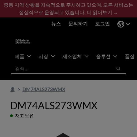
기
바
중동 지역 상황을 지속적으로 주시하고 있으며, 모든 서비스는
본
닥
정상적으로 운영되고 있습니다.
더 읽어보기 →
콘
글
뉴스
문의하기
로그인
텐
로
츠
건
건
너
너
뛰
뛰
기
제품
시장
제조업체
솔루션
품질
기
검색
검색
홈
DM74ALS273WMX
DM74ALS273WMX
재고 보유