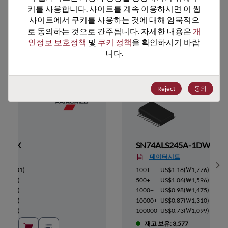
키를 사용합니다. 사이트를 계속 이용하시면 이 웹
사이트에서 쿠키를 사용하는 것에 대해 암묵적으
로 동의하는 것으로 간주됩니다. 자세한 내용은 
개
추천 대체 제품
인정보 보호정책
 및 
쿠키 정책
을 확인하시기 바랍
니다.
Reject
동의
AWMX
SN74ALS245A-1DW
데이터시트
Sh
(
₩1,101
)
100+
US$1.18
(
₩1,776
)
(
₩991
)
500+
US$1.06
(
₩1,596
)
(
₩914
)
1000+
US$0.98
(
₩1,475
)
(
₩815
)
10000+
US$0.87
(
₩1,310
)
(
₩683
)
100000+
US$0.73
(
₩1,099
)
재고 보유: 3,577