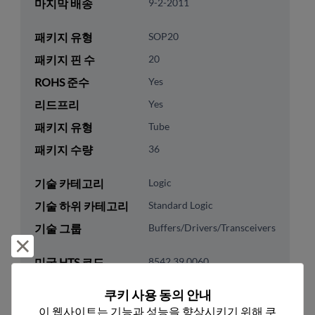
마지막 배송
9-2-2011
패키지 유형
SOP20
패키지 핀 수
20
ROHS 준수
Yes
리드프리
Yes
패키지 유형
Tube
패키지 수량
36
기술 카테고리
Logic
기술 하위 카테고리
Standard Logic
기술 그룹
Buffers/Drivers/Transceivers
거부 및 닫기
미국 HTS 코드
8542.39.0060
ECCN
EAR99
쿠키 사용 동의 안내
이 웹사이트는 기능과 성능을 향상시키기 위해 쿠