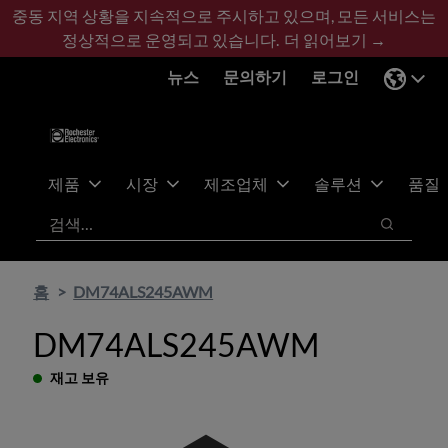
기
바
중동 지역 상황을 지속적으로 주시하고 있으며, 모든 서비스는
본
닥
정상적으로 운영되고 있습니다.
더 읽어보기 →
콘
글
뉴스
문의하기
로그인
텐
로
츠
건
건
너
너
뛰
뛰
기
제품
시장
제조업체
솔루션
품질
기
검색
검색
홈
DM74ALS245AWM
DM74ALS245AWM
재고 보유