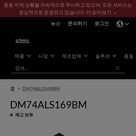
기
바
중동 지역 상황을 지속적으로 주시하고 있으며, 모든 서비스는
본
닥
정상적으로 운영되고 있습니다.
더 읽어보기 →
콘
글
뉴스
문의하기
로그인
텐
로
츠
건
건
너
너
뛰
뛰
기
제품
시장
제조업체
솔루션
품질
기
검색
검색
홈
DM74ALS169BM
DM74ALS169BM
재고 보유