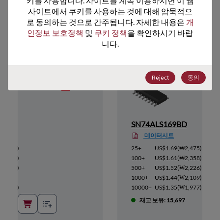
키를 사용합니다. 사이트를 계속 이용하시면 이 웹
사이트에서 쿠키를 사용하는 것에 대해 암묵적으
추천 대체 제품
로 동의하는 것으로 간주됩니다. 자세한 내용은 
개
인정보 보호정책
 및 
쿠키 정책
을 확인하시기 바랍
니다.
Reject
동의
BMX
SN74ALS169BD
데이터시트
(
₩774
)
25+
US$1.69
(
₩2,475
)
(
₩697
)
100+
US$1.61
(
₩2,358
)
(
₩642
)
500+
US$1.52
(
₩2,226
)
₩573
)
1000+
US$1.44
(
₩2,109
)
(
₩480
)
10000+
US$1.35
(
₩1,977
)
재고 보유: 15,697