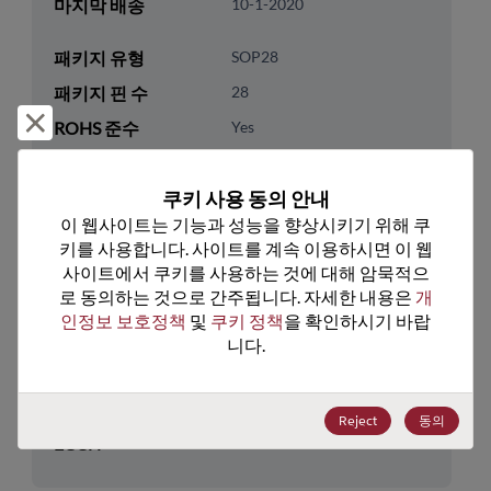
마지막 배송
10-1-2020
패키지 유형
SOP28
패키지 핀 수
28
거부 및 닫기
ROHS 준수
Yes
리드프리
Yes
쿠키 사용 동의 안내
패키지 유형
Tube
이 웹사이트는 기능과 성능을 향상시키기 위해 쿠
패키지 수량
25
키를 사용합니다. 사이트를 계속 이용하시면 이 웹
사이트에서 쿠키를 사용하는 것에 대해 암묵적으
기술 카테고리
Analog & Mixed Signal
로 동의하는 것으로 간주됩니다. 자세한 내용은 
개
인정보 보호정책
 및 
쿠키 정책
을 확인하시기 바랍
기술 하위 카테고리
Multiplexer & Switch
니다.
기술 그룹
Multiplexers/Switches
미국 HTS 코드
8542.39.0060
Reject
동의
ECCN
EAR99