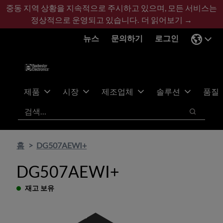
기
바
중동 지역 상황을 지속적으로 주시하고 있으며, 모든 서비스는
본
닥
정상적으로 운영되고 있습니다.
더 읽어보기 →
콘
글
뉴스
문의하기
로그인
텐
로
츠
건
건
너
너
뛰
뛰
기
제품
시장
제조업체
솔루션
품질
기
검색
검색
홈
DG507AEWI+
DG507AEWI+
재고 보유