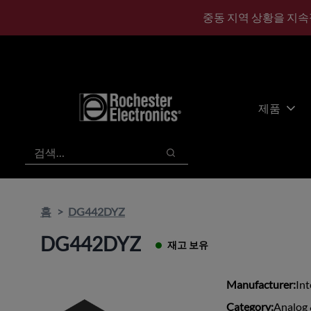
기
바
중동 지역 상황을 지속
본
닥
콘
글
텐
로
츠
건
건
너
너
뛰
제품
뛰
기
기
검색
검색
홈
DG442DYZ
DG442DYZ
재고 보유
Manufacturer:
Int
Category:
Analog 