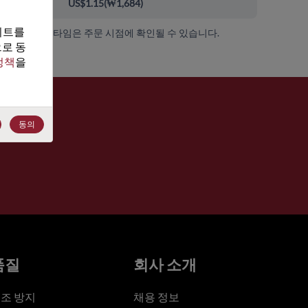
00+
US$1.15
(
₩1,684
)
트를 
가용성 및 리드 타임은 주문 시점에 확인될 수 있습니다.
로 동
정책
을 
동의
품질
회사 소개
조 방지
채용 정보