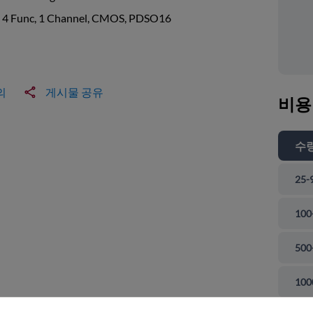
, 4 Func, 1 Channel, CMOS, PDSO16
의
게시물 공유
비용
수
25-
100
500
 닫기
100