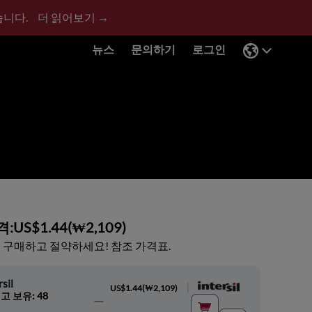
습니다.
더 읽어보기 →
뉴스
문의하기
로그인
격:
US$1.44
(
₩2,109
)
 구매하고 절약하세요! 참조 가격표.
rsil
|
US$1.44
(
₩2,109
)
고 보유: 48