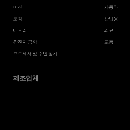
이산
자동차
로직
산업용
메모리
의료
광전자 공학
교통
프로세서 및 주변 장치
제조업체