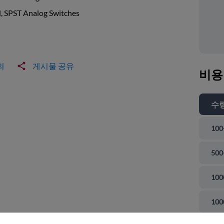
, SPST Analog Switches
의
게시물 공유
비용
수
100
500
100
 닫기
100