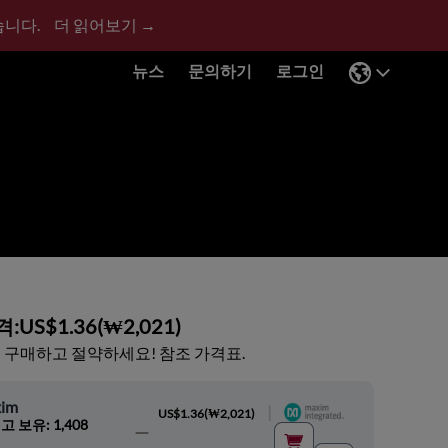
습니다.
더 읽어보기 →
뉴스
문의하기
로그인
격:
US$1.36
(
₩2,021
)
 구매하고 절약하세요! 참조 가격표.
im
|
US$1.36
(
₩2,021
)
고 보유: 1,408