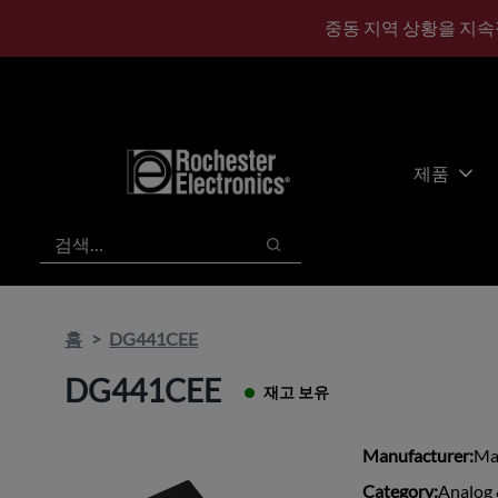
기
바
중동 지역 상황을 지속
본
닥
콘
글
텐
로
츠
건
건
너
너
뛰
제품
뛰
기
기
검색
검색
홈
DG441CEE
DG441CEE
재고 보유
Manufacturer:
Ma
Category:
Analog 