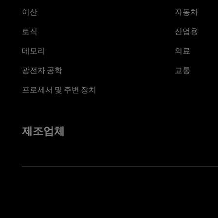
이산
자동차
로직
산업용
메모리
의료
광전자 공학
교통
프로세서 및 주변 장치
제조업체