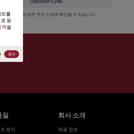
000+
US$0.84
(
₩1,248
)
트를 
가용성 및 리드 타임은 주문 시점에 확인될 수 있습니다.
로 동
정책
을 
동의
품질
회사 소개
조 방지
채용 정보