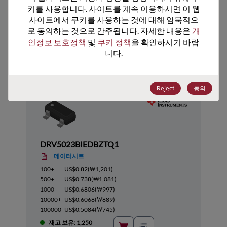
키를 사용합니다. 사이트를 계속 이용하시면 이 웹
사이트에서 쿠키를 사용하는 것에 대해 암묵적으
로 동의하는 것으로 간주됩니다. 자세한 내용은 
개
추천 대체 제품
인정보 보호정책
 및 
쿠키 정책
을 확인하시기 바랍
니다.
Reject
동의
DRV5023BIEDBZTQ1
데이터시트
100+
US$0.82
(
₩1,201
)
500+
US$0.738
(
₩1,081
)
1000+
US$0.6806
(
₩997
)
10000+
US$0.6068
(
₩889
)
100000+
US$0.5084
(
₩745
)
재고 보유: 1,250