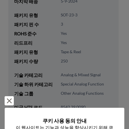
마지막 배송
5-9-2024
패키지 유형
SOT-23-3
패키지 핀 수
3
ROHS 준수
Yes
리드프리
Yes
패키지 유형
Tape & Reel
패키지 수량
250
기술 카테고리
Analog & Mixed Signal
기술 하위 카테고리
Special Analog Function
기술 그룹
Other Analog Functions
거부 및 닫기
미국 HTS 코드
8542.39.0090
ECCN
EAR99
쿠키 사용 동의 안내
이 웹사이트는 기능과 성능을 향상시키기 위해 쿠