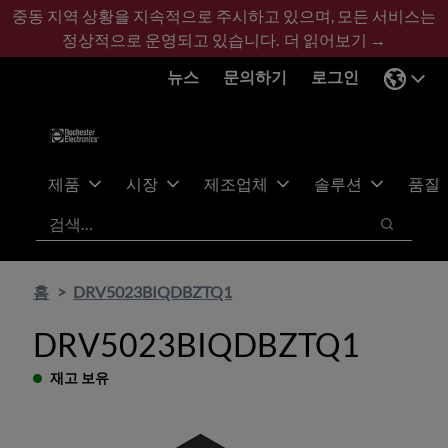
기
바
중동 지역 상황을 지속적으로 주시하고 있으며, 모든 서비스는
본
닥
정상적으로 운영되고 있습니다.
더 읽어보기 →
콘
글
뉴스
문의하기
로그인
텐
로
츠
건
건
너
너
뛰
뛰
기
제품
시장
제조업체
솔루션
품질
기
검색
검색
홈
DRV5023BIQDBZTQ1
DRV5023BIQDBZTQ1
재고 보유