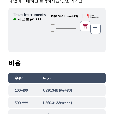
더 많이 구매하고 절약하세요! 참조 가격표.
Texas Instruments
|
US$0.3481
(
₩493
)
재고 보유: 300
비용
수량
단가
100-499
US$0.3481
(
₩493
)
500-999
US$0.3133
(
₩444
)