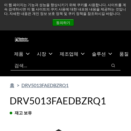
기
바
중동 지역 상황을 지속적으로 주시하고 있으며, 모든 서비스는
이 웹 페이지는 기능과 성능을 향상시키기 위해 쿠키를 사용합니다. 사이트를 계
속 검색하시면 이 웹 사이트의 쿠키 사용에 대한 내포된 내용을 제공하는 것입니
본
닥
정상적으로 운영되고 있습니다.
더 읽어보기 →
다. 자세한 내용은 개인 정보 보호 정책 및 쿠키 정책을 참조하시길 바랍니다.
콘
글
뉴스
문의하기
로그인
동의하기
텐
로
츠
건
건
너
너
뛰
뛰
기
제품
시장
제조업체
솔루션
품질
기
검색
검색
홈
DRV5013FAEDBZRQ1
DRV5013FAEDBZRQ1
재고 보유